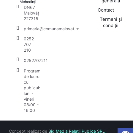
generală
Mehedinți
DN67,
Contact
Malovăț
227315
Termeni și
condiții
primaria@comunamalovat.ro
0252
707
210
0252707211
Program
de lucru
cu
publicul:
luni -
vineri
08:00 -
16:00
Open
Concept realizat de
Big Media Relații Publice SRL